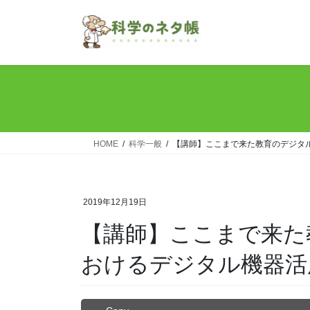
コ
ナ
ン
ビ
テ
ゲ
ン
ー
ツ
シ
へ
ョ
ス
ン
キ
に
ッ
移
HOME
科学一般
【講師】ここまで来た教育のデジタ
プ
動
2019年12月19日
【講師】ここまで来た
おけるデジタル機器活