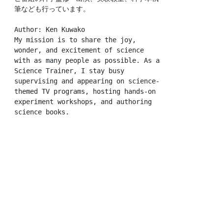
筆なども行っています。
Author: Ken Kuwako
My mission is to share the joy, 
wonder, and excitement of science 
with as many people as possible. As a 
Science Trainer, I stay busy 
supervising and appearing on science-
themed TV programs, hosting hands-on 
experiment workshops, and authoring 
science books.