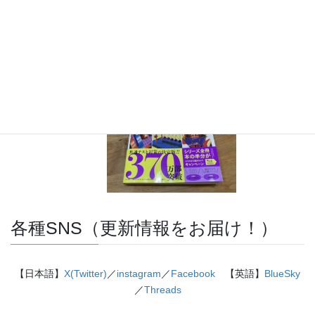
『きめる!共通テスト 物理基礎 改訂版』（学研）… 高校物
理の参考書です。イラストを多くしてイメージが持てるよう
に描きました。授業についていけない、物理が苦手、そんな
生徒におすすめです。
特設サイト
はこちら。
各種SNS（更新情報をお届け！）
【日本語】
X(Twitter)
／
instagram
／
Facebook
【英語】
BlueSky
／
Threads