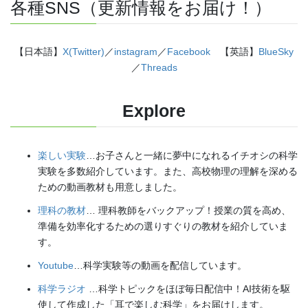
各種SNS（更新情報をお届け！）
【日本語】
X(Twitter)
／
instagram
／
Facebook
【英語】
BlueSky
／
Threads
Explore
楽しい実験
…お子さんと一緒に夢中になれるイチオシの科学
実験を多数紹介しています。また、高校物理の理解を深める
ための動画教材も用意しました。
理科の教材
… 理科教師をバックアップ！授業の質を高め、
準備を効率化するための選りすぐりの教材を紹介していま
す。
Youtube
…科学実験等の動画を配信しています。
科学ラジオ
…科学トピックをほぼ毎日配信中！AI技術を駆
使して作成した「耳で楽しむ科学」をお届けします。