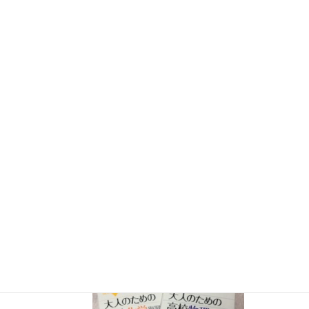
テレビ番組監修・イベント等のお知
らせ
７月３０日（水）科学監修「
TIF presents ONE SONG
FES
」（フジテレビ） 26:15~27:15
12月26日（土）
ナリカサイエンスアカデミー（教員向け
実験講習会）開催
書籍
のお知らせ
『大人のための高校物理復習帳』（講談社）…一般向けに日
常の物理について公式を元に紐解きました。
特設サイト
では
実験を多数紹介しています。
※増刷がかかり６刷となりまし
た（2026/02/01）