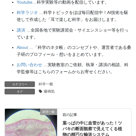
Youtube
…科学実験等の動画を配信しています。
科学ラジオ
…科学トピックをほぼ毎日配信中！AI技術を駆
使して作成した「耳で楽しむ科学」をお届けします。
講演
…全国各地で実験講習会・サイエンスショー等を行っ
ています。
About
…「科学のネタ帳」のコンセプトや、運営者である桑
子研のプロフィール・想いをまとめています。
お問い合わせ
…実験教室のご依頼、執筆・講演の相談、科
学監修等はこちらのフォームからお寄せください。
科学一般
カテゴリー
爆鳴気
タグ
科学一般
前の記事
葉っぱの中に血管があった！ツ
バキの断面観察で見えてくる植
物の精巧な輸送システム