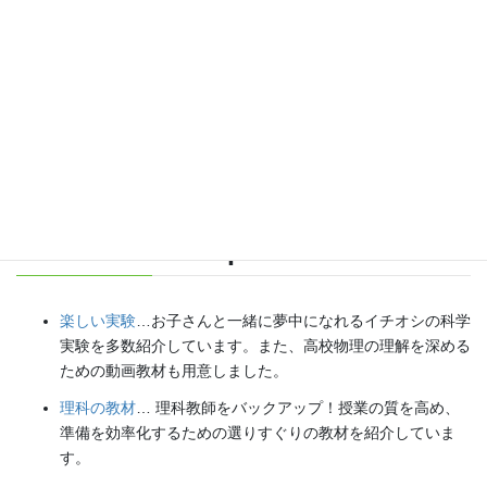
各種SNS（更新情報をお届け！）
【日本語】
X(Twitter)
／
instagram
／
Facebook
【英語】
BlueSky
／
Threads
Explore
楽しい実験
…お子さんと一緒に夢中になれるイチオシの科学
実験を多数紹介しています。また、高校物理の理解を深める
ための動画教材も用意しました。
理科の教材
… 理科教師をバックアップ！授業の質を高め、
準備を効率化するための選りすぐりの教材を紹介していま
す。