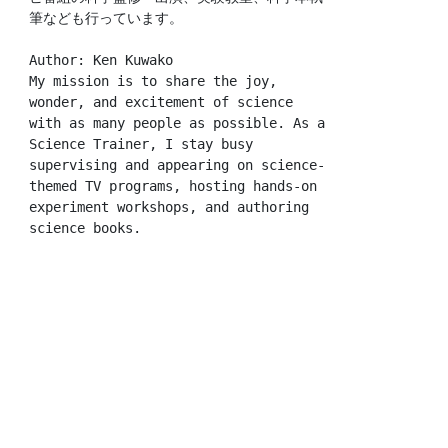
筆なども行っています。
Author: Ken Kuwako
My mission is to share the joy, 
wonder, and excitement of science 
with as many people as possible. As a 
Science Trainer, I stay busy 
supervising and appearing on science-
themed TV programs, hosting hands-on 
experiment workshops, and authoring 
science books.