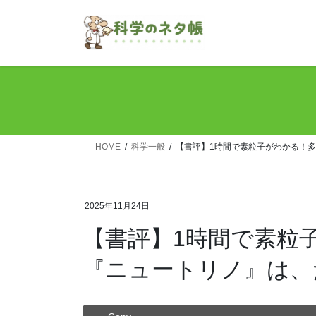
コ
ナ
ン
ビ
テ
ゲ
ン
ー
ツ
シ
へ
ョ
ス
ン
キ
に
ッ
移
HOME
科学一般
【書評】1時間で素粒子がわかる！
プ
動
2025年11月24日
【書評】1時間で素粒
『ニュートリノ』は、