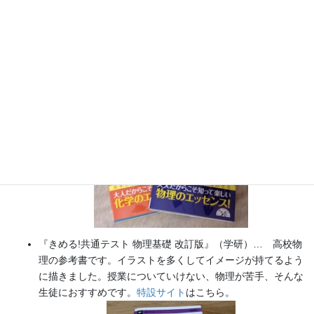
『大人のための高校物理復習帳』（講談社）…一般向けに日
常の物理について公式を元に紐解きました。
特設サイト
では
実験を多数紹介しています。
※増刷がかかり６刷となりまし
た（2026/02/01）
『きめる!共通テスト 物理基礎 改訂版』（学研）… 高校物
理の参考書です。イラストを多くしてイメージが持てるよう
に描きました。授業についていけない、物理が苦手、そんな
生徒におすすめです。
特設サイト
はこちら。