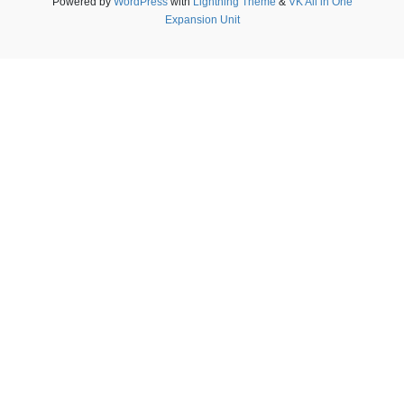
Powered by
WordPress
with
Lightning Theme
&
VK All in One
Expansion Unit