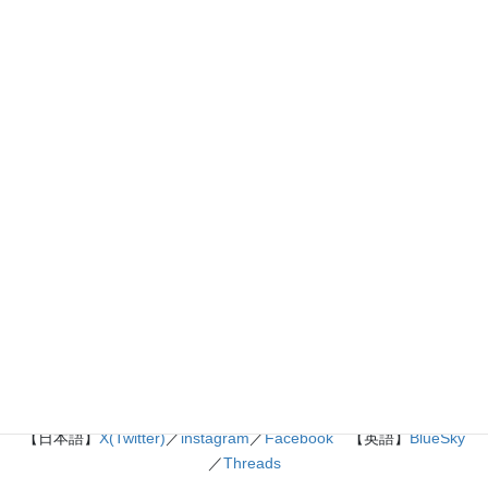
『きめる!共通テスト 物理基礎 改訂版』（学研）… 高校物
理の参考書です。イラストを多くしてイメージが持てるよう
に描きました。授業についていけない、物理が苦手、そんな
生徒におすすめです。
特設サイト
はこちら。
各種SNS（更新情報をお届け！）
【日本語】
X(Twitter)
／
instagram
／
Facebook
【英語】
BlueSky
／
Threads