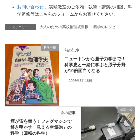
お問い合わせ
…実験教室のご依頼、執筆・講演の相談、科
学監修等はこちらのフォームからお寄せください。
大人のための高校物理復習帳
、
科学のレシピ
カテゴリー
科学一般
前の記事
ニュートンから量子力学まで！
科学史と一緒に学ぶと原子分野
が10倍面白くなる
2026年5月18日
科学一般
次の記事
煙が宙を舞う！フォグマシンで
解き明かす「見える空気砲」の
科学（回転の科学）