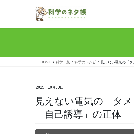
コ
ナ
ン
ビ
テ
ゲ
ン
ー
ツ
シ
へ
ョ
ス
ン
キ
に
ッ
移
HOME
科学一般
科学のレシピ
見えない電気の「タ
プ
動
2025年10月30日
見えない電気の「タメ
「自己誘導」の正体