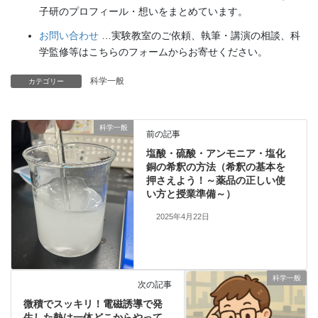
子研のプロフィール・想いをまとめています。
お問い合わせ
…実験教室のご依頼、執筆・講演の相談、科
学監修等はこちらのフォームからお寄せください。
科学一般
カテゴリー
科学一般
前の記事
塩酸・硫酸・アンモニア・塩化
銅の希釈の方法（希釈の基本を
押さえよう！～薬品の正しい使
い方と授業準備～）
2025年4月22日
科学一般
次の記事
微積でスッキリ！電磁誘導で発
生した熱は一体どこからやって