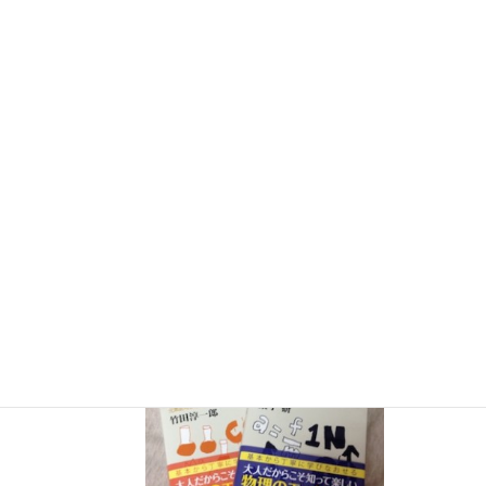
７月３０日（水）科学監修「
TIF presents ONE SONG
FES
」（フジテレビ） 26:15~27:15
12月26日（土）
ナリカサイエンスアカデミー（教員向け
実験講習会）開催
書籍
のお知らせ
『大人のための高校物理復習帳』（講談社）…一般向けに日
常の物理について公式を元に紐解きました。
特設サイト
では
実験を多数紹介しています。
※増刷がかかり６刷となりまし
た（2026/02/01）