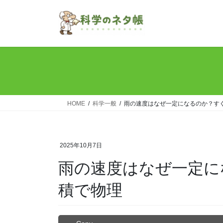
コ
ナ
ン
ビ
テ
ゲ
ン
ー
ツ
シ
へ
ョ
ス
ン
キ
に
ッ
移
HOME
科学一般
雨の速度はなぜ一定になるのか？す
プ
動
2025年10月7日
雨の速度はなぜ一定に
積で物理