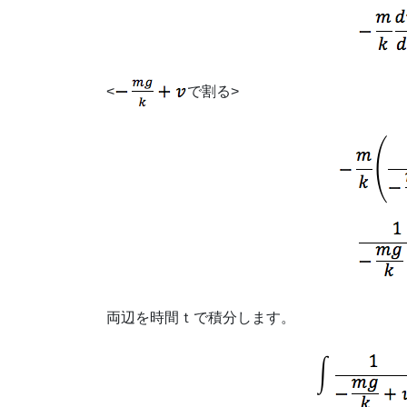
<
で割る>
両辺を時間ｔで積分します。