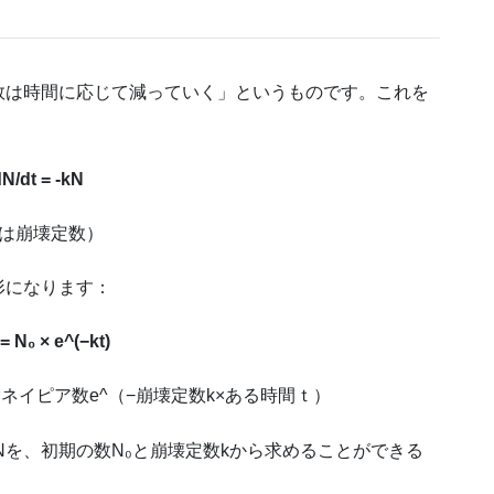
数は時間に応じて減っていく」というものです。これを
N/dt = -kN
kは崩壊定数）
形になります：
 = N₀ × e^(−kt)
×ネイピア数e^（−崩壊定数k×ある時間ｔ）
Nを、初期の数N₀と崩壊定数kから求めることができる