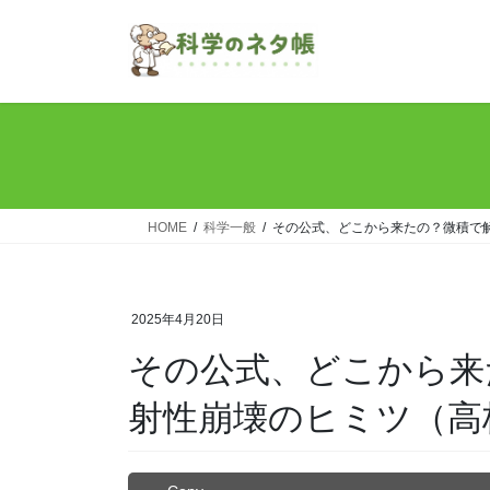
コ
ナ
ン
ビ
テ
ゲ
ン
ー
ツ
シ
へ
ョ
ス
ン
キ
に
ッ
移
HOME
科学一般
その公式、どこから来たの？微積で
プ
動
2025年4月20日
その公式、どこから来
射性崩壊のヒミツ（高