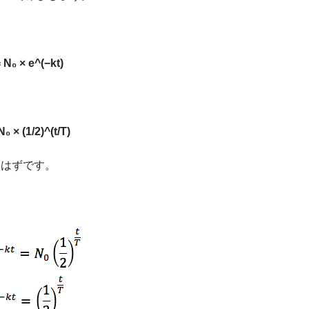
 N₀ × e^(−kt)
N₀ × (1/2)^(t/T)
るはずです。