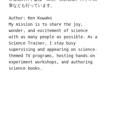
筆なども行っています。
Author: Ken Kuwako
My mission is to share the joy, 
wonder, and excitement of science 
with as many people as possible. As a 
Science Trainer, I stay busy 
supervising and appearing on science-
themed TV programs, hosting hands-on 
experiment workshops, and authoring 
science books.