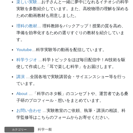
楽しい実験
…お子さんと一緒に夢中になれるイチオシの科学
実験を多数紹介しています。また、高校物理の理解を深める
ための動画教材も用意しました。
理科の教材
… 理科教師をバックアップ！授業の質を高め、
準備を効率化するための選りすぐりの教材を紹介していま
す。
Youtube
…科学実験等の動画を配信しています。
科学ラジオ
…科学トピックをほぼ毎日配信中！AI技術を駆
使して作成した「耳で楽しむ科学」をお届けします。
講演
…全国各地で実験講習会・サイエンスショー等を行っ
ています。
About
…「科学のネタ帳」のコンセプトや、運営者である桑
子研のプロフィール・想いをまとめています。
お問い合わせ
…実験教室のご依頼、執筆・講演の相談、科
学監修等はこちらのフォームからお寄せください。
科学一般
カテゴリー