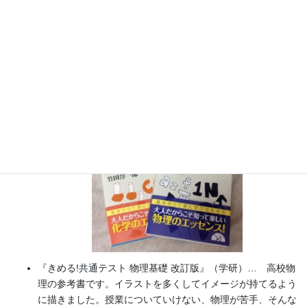
書籍
のお知らせ
『大人のための高校物理復習帳』（講談社）…一般向けに日
常の物理について公式を元に紐解きました。
特設サイト
では
実験を多数紹介しています。
※増刷がかかり６刷となりまし
た（2026/02/01）
『きめる!共通テスト 物理基礎 改訂版』（学研）… 高校物
理の参考書です。イラストを多くしてイメージが持てるよう
に描きました。授業についていけない、物理が苦手、そんな