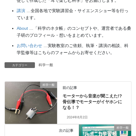
使して作成した「耳で楽しむ科学」をお届けします。
講演
…全国各地で実験講習会・サイエンスショー等を行っ
ています。
About
…「科学のネタ帳」のコンセプトや、運営者である桑
子研のプロフィール・想いをまとめています。
お問い合わせ
…実験教室のご依頼、執筆・講演の相談、科
学監修等はこちらのフォームからお寄せください。
科学一般
カテゴリー
科学一般
前の記事
モーターから音楽が聞こえた!?
骨伝導でモーターがイヤホンに
なる！？
2024年8月2日
科学一般
次の記事