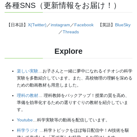
各種SNS（更新情報をお届け！）
【日本語】
X(Twitter)
／
instagram
／
Facebook
【英語】
BlueSky
／
Threads
Explore
楽しい実験
…お子さんと一緒に夢中になれるイチオシの科学
実験を多数紹介しています。また、高校物理の理解を深める
ための動画教材も用意しました。
理科の教材
… 理科教師をバックアップ！授業の質を高め、
準備を効率化するための選りすぐりの教材を紹介していま
す。
Youtube
…科学実験等の動画を配信しています。
科学ラジオ
…科学トピックをほぼ毎日配信中！AI技術を駆