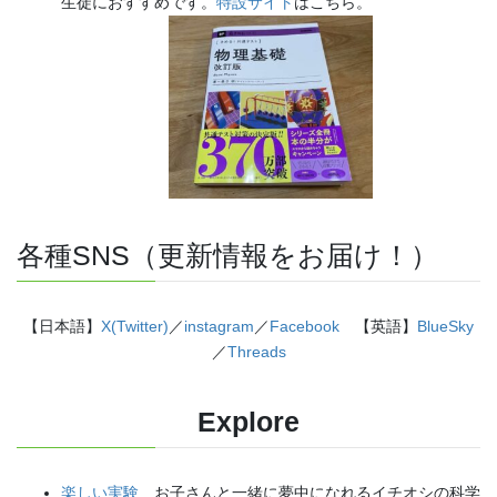
生徒におすすめです。
特設サイト
はこちら。
各種SNS（更新情報をお届け！）
【日本語】
X(Twitter)
／
instagram
／
Facebook
【英語】
BlueSky
／
Threads
Explore
楽しい実験
…お子さんと一緒に夢中になれるイチオシの科学