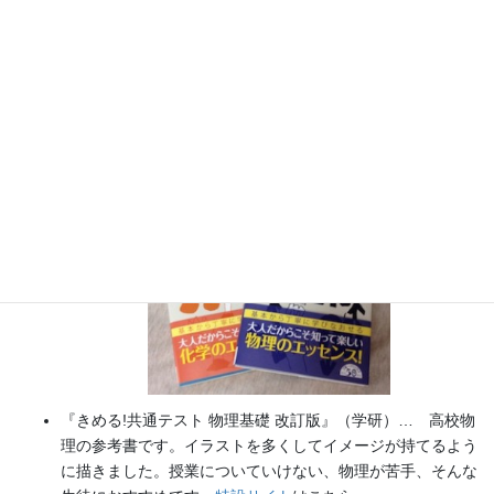
書籍
のお知らせ
『大人のための高校物理復習帳』（講談社）…一般向けに日
常の物理について公式を元に紐解きました。
特設サイト
では
実験を多数紹介しています。
※増刷がかかり６刷となりまし
た（2026/02/01）
『きめる!共通テスト 物理基礎 改訂版』（学研）… 高校物
理の参考書です。イラストを多くしてイメージが持てるよう
に描きました。授業についていけない、物理が苦手、そんな