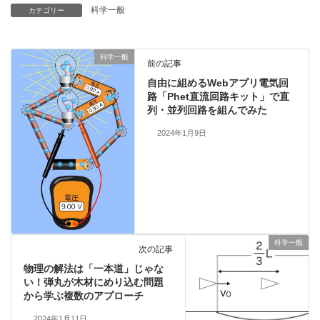
科学一般
カテゴリー
科学一般
前の記事
自由に組めるWebアプリ電気回
路「Phet直流回路キット」で直
列・並列回路を組んでみた
2024年1月9日
科学一般
次の記事
物理の解法は「一本道」じゃな
い！弾丸が木材にめり込む問題
から学ぶ複数のアプローチ
2024年1月11日