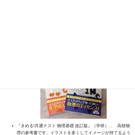
書籍
のお知らせ
『大人のための高校物理復習帳』（講談社）…一般向けに日
常の物理について公式を元に紐解きました。
特設サイト
では
実験を多数紹介しています。
※増刷がかかり６刷となりまし
た（2026/02/01）
『きめる!共通テスト 物理基礎 改訂版』（学研）… 高校物
理の参考書です。イラストを多くしてイメージが持てるよう