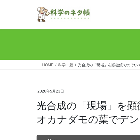
コ
ナ
ン
ビ
テ
ゲ
ン
ー
ツ
シ
へ
ョ
ス
ン
キ
に
ッ
移
HOME
科学一般
光合成の「現場」を顕微鏡でのぞい
プ
動
2026年5月23日
光合成の「現場」を顕
オカナダモの葉でデン