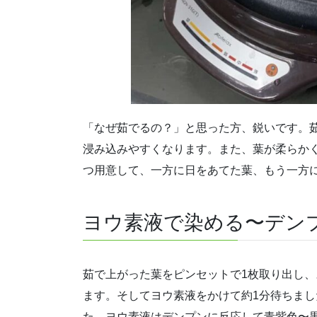
「なぜ茹でるの？」と思った方、鋭いです。
浸み込みやすくなります。また、葉が柔らか
つ用意して、一方に日をあてた葉、もう一方
ヨウ素液で染める〜デン
茹で上がった葉をピンセットで1枚取り出し
ます。そしてヨウ素液をかけて約1分待ちま
た。ヨウ素液はデンプンに反応して青紫色〜