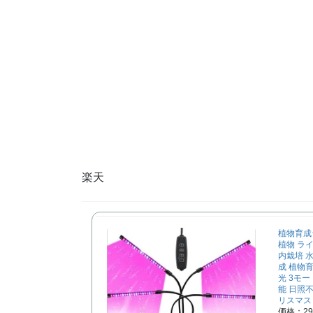
楽天
植物育成
植物 ライ
内栽培 
成 植物育
光 3モー
能 日照不
リスマス
価格：2