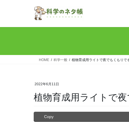
コ
ナ
ン
ビ
テ
ゲ
ン
ー
ツ
シ
へ
ョ
ス
ン
キ
に
ッ
移
HOME
科学一般
植物育成用ライトで夜でもくもりでも
プ
動
2022年6月11日
植物育成用ライトで夜
Copy