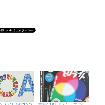
て何？SDGsロゴをの
学研の３色LEDライトがすごかっ