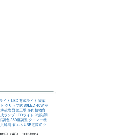
ライト LED 育成ライト 観葉
ト クリップ式 80LED 40W 室
水耕栽培 野菜工場 多肉植物育
成ランプ LEDライト 9段階調
ド調色 360度調整 タイマー機
足解消 省エネ USB電源式 ク
980円（税込、送料無料)