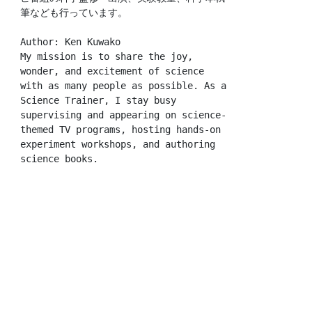
筆なども行っています。
Author: Ken Kuwako
My mission is to share the joy, 
wonder, and excitement of science 
with as many people as possible. As a 
Science Trainer, I stay busy 
supervising and appearing on science-
themed TV programs, hosting hands-on 
experiment workshops, and authoring 
science books.