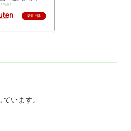
/11時点)
楽天で購
入
しています。