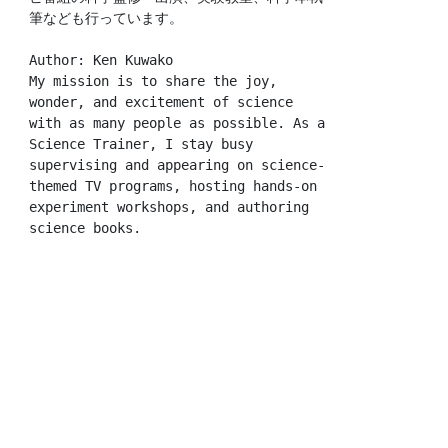
筆なども行っています。
Author: Ken Kuwako
My mission is to share the joy, 
wonder, and excitement of science 
with as many people as possible. As a 
Science Trainer, I stay busy 
supervising and appearing on science-
themed TV programs, hosting hands-on 
experiment workshops, and authoring 
science books.