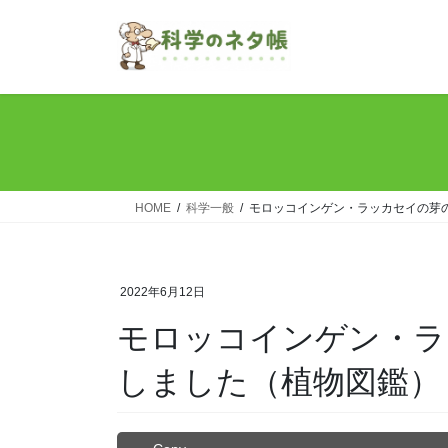
コ
ナ
ン
ビ
テ
ゲ
ン
ー
ツ
シ
へ
ョ
ス
ン
キ
に
ッ
移
HOME
科学一般
モロッコインゲン・ラッカセイの芽
プ
動
2022年6月12日
モロッコインゲン・ラ
しました（植物図鑑）