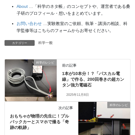
About
…「科学のネタ帳」のコンセプトや、運営者である桑
子研のプロフィール・想いをまとめています。
お問い合わせ
…実験教室のご依頼、執筆・講演の相談、科
学監修等はこちらのフォームからお寄せください。
科学一般
カテゴリー
科学のレシピ
前の記事
1本が10本分！？「パスカル電
線」で作る、200回巻きの超カン
タン強力電磁石
2025年11月8日
科学のレシピ
次の記事
おもちゃが物理の先生に！プル
バックカーとスマホで撮る「奇
跡の軌跡」