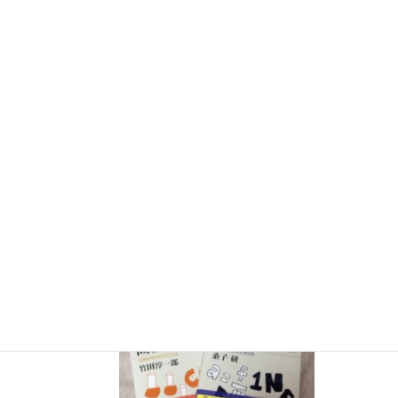
７月３０日（水）科学監修「
TIF presents ONE SONG
FES
」（フジテレビ） 26:15~27:15
12月26日（土）
ナリカサイエンスアカデミー（教員向け
実験講習会）開催
書籍
のお知らせ
『大人のための高校物理復習帳』（講談社）…一般向けに日
常の物理について公式を元に紐解きました。
特設サイト
では
実験を多数紹介しています。
※増刷がかかり６刷となりまし
た（2026/02/01）