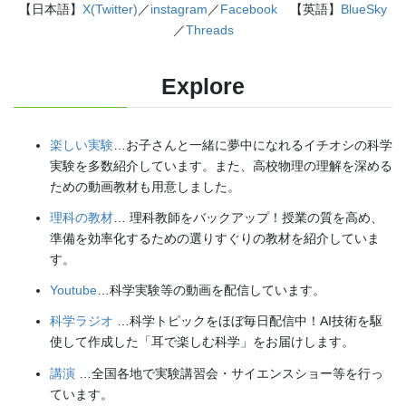
【日本語】
X(Twitter)
／
instagram
／
Facebook
【英語】
BlueSky
／
Threads
Explore
楽しい実験
…お子さんと一緒に夢中になれるイチオシの科学
実験を多数紹介しています。また、高校物理の理解を深める
ための動画教材も用意しました。
理科の教材
… 理科教師をバックアップ！授業の質を高め、
準備を効率化するための選りすぐりの教材を紹介していま
す。
Youtube
…科学実験等の動画を配信しています。
科学ラジオ
…科学トピックをほぼ毎日配信中！AI技術を駆
使して作成した「耳で楽しむ科学」をお届けします。
講演
…全国各地で実験講習会・サイエンスショー等を行っ
ています。