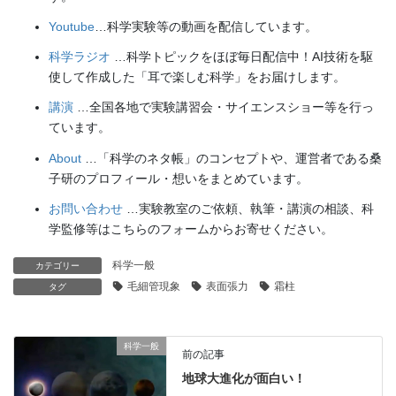
Youtube
…科学実験等の動画を配信しています。
科学ラジオ
…科学トピックをほぼ毎日配信中！AI技術を駆
使して作成した「耳で楽しむ科学」をお届けします。
講演
…全国各地で実験講習会・サイエンスショー等を行っ
ています。
About
…「科学のネタ帳」のコンセプトや、運営者である桑
子研のプロフィール・想いをまとめています。
お問い合わせ
…実験教室のご依頼、執筆・講演の相談、科
学監修等はこちらのフォームからお寄せください。
科学一般
カテゴリー
毛細管現象
表面張力
霜柱
タグ
科学一般
前の記事
地球大進化が面白い！