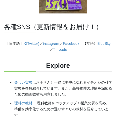
各種SNS（更新情報をお届け！）
【日本語】
X(Twitter)
／
instagram
／
Facebook
【英語】
BlueSky
／
Threads
Explore
楽しい実験
…お子さんと一緒に夢中になれるイチオシの科学
実験を多数紹介しています。また、高校物理の理解を深める
ための動画教材も用意しました。
理科の教材
… 理科教師をバックアップ！授業の質を高め、
準備を効率化するための選りすぐりの教材を紹介していま
す。