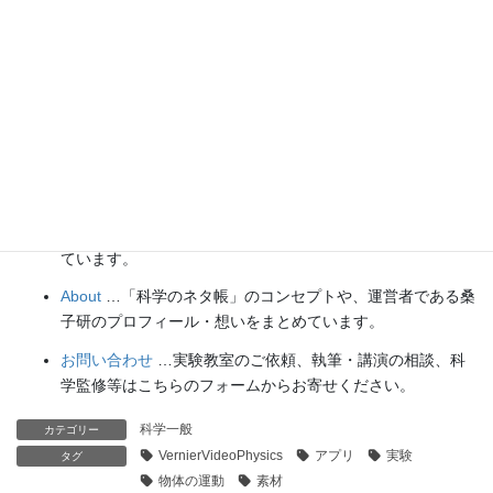
ための動画教材も用意しました。
理科の教材
… 理科教師をバックアップ！授業の質を高め、
準備を効率化するための選りすぐりの教材を紹介していま
す。
Youtube
…科学実験等の動画を配信しています。
科学ラジオ
…科学トピックをほぼ毎日配信中！AI技術を駆
使して作成した「耳で楽しむ科学」をお届けします。
講演
…全国各地で実験講習会・サイエンスショー等を行っ
ています。
About
…「科学のネタ帳」のコンセプトや、運営者である桑
子研のプロフィール・想いをまとめています。
お問い合わせ
…実験教室のご依頼、執筆・講演の相談、科
学監修等はこちらのフォームからお寄せください。
科学一般
カテゴリー
VernierVideoPhysics
アプリ
実験
タグ
物体の運動
素材