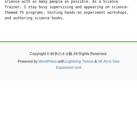
science with as many people as possible. As a Science 
Trainer, I stay busy supervising and appearing on science-
themed TV programs, hosting hands-on experiment workshops, 
and authoring science books.
Copyright © 科学のネタ帳 All Rights Reserved.
Powered by
WordPress
with
Lightning Theme
&
VK All in One
Expansion Unit