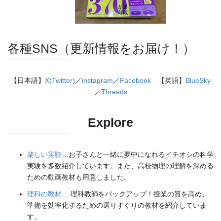
各種SNS（更新情報をお届け！）
【日本語】
X(Twitter)
／
instagram
／
Facebook
【英語】
BlueSky
／
Threads
Explore
楽しい実験
…お子さんと一緒に夢中になれるイチオシの科学
実験を多数紹介しています。また、高校物理の理解を深める
ための動画教材も用意しました。
理科の教材
… 理科教師をバックアップ！授業の質を高め、
準備を効率化するための選りすぐりの教材を紹介していま
す。