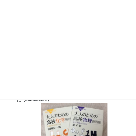
７月３０日（水）科学監修「
TIF presents ONE SONG
FES
」（フジテレビ） 26:15~27:15
12月26日（土）
ナリカサイエンスアカデミー（教員向け
実験講習会）開催
書籍
のお知らせ
『大人のための高校物理復習帳』（講談社）…一般向けに日
常の物理について公式を元に紐解きました。
特設サイト
では
実験を多数紹介しています。
※増刷がかかり６刷となりまし
た（2026/02/01）