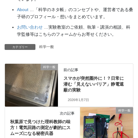
About
…「科学のネタ帳」のコンセプトや、運営者である桑
子研のプロフィール・想いをまとめています。
お問い合わせ
…実験教室のご依頼、執筆・講演の相談、科
学監修等はこちらのフォームからお寄せください。
科学一般
カテゴリー
科学一般
前の記事
スマホが突然圏外に！？日常に
潜む「見えないバリア」静電遮
蔽の実験
2026年1月7日
科学一般
次の記事
秋葉原で見つけた理科教師の味
方！電気回路の測定が劇的にス
ムーズになる秘密兵器