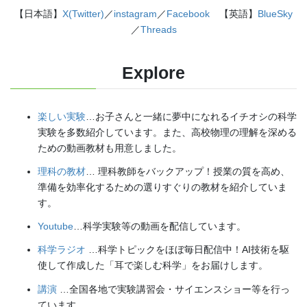
【日本語】
X(Twitter)
／
instagram
／
Facebook
【英語】
BlueSky
／
Threads
Explore
楽しい実験
…お子さんと一緒に夢中になれるイチオシの科学
実験を多数紹介しています。また、高校物理の理解を深める
ための動画教材も用意しました。
理科の教材
… 理科教師をバックアップ！授業の質を高め、
準備を効率化するための選りすぐりの教材を紹介していま
す。
Youtube
…科学実験等の動画を配信しています。
科学ラジオ
…科学トピックをほぼ毎日配信中！AI技術を駆
使して作成した「耳で楽しむ科学」をお届けします。
講演
…全国各地で実験講習会・サイエンスショー等を行っ
ています。