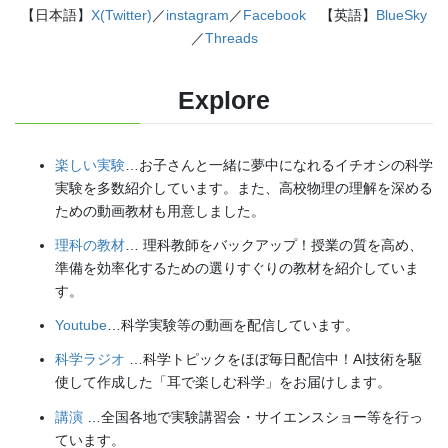
【日本語】
X(Twitter)
／
instagram
／
Facebook
【英語】
BlueSky
／
Threads
Explore
楽しい実験
…お子さんと一緒に夢中になれるイチオシの科学
実験を多数紹介しています。また、高校物理の理解を深める
ための動画教材も用意しました。
理科の教材
… 理科教師をバックアップ！授業の質を高め、
準備を効率化するための選りすぐりの教材を紹介していま
す。
Youtube
…科学実験等の動画を配信しています。
科学ラジオ
…科学トピックをほぼ毎日配信中！AI技術を駆
使して作成した「耳で楽しむ科学」をお届けします。
講演
…全国各地で実験講習会・サイエンスショー等を行っ
ています。