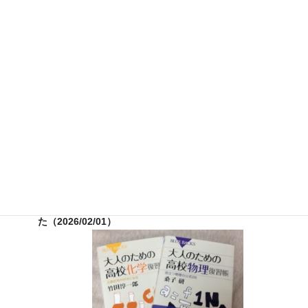
７月３０日（水）科学監修「
TIF presents ONE SONG
FES
」（フジテレビ） 26:15~27:15
12月26日（土）
ナリカサイエンスアカデミー（教員向け
実験講習会）開催
書籍
のお知らせ
『大人のための高校物理復習帳』（講談社）…一般向けに日
常の物理について公式を元に紐解きました。
特設サイト
では
実験を多数紹介しています。
※増刷がかかり６刷となりまし
た（2026/02/01）