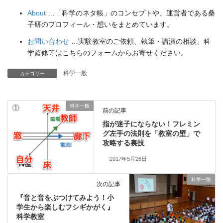
About
…「科学のネタ帳」のコンセプトや、運営者である桑
子研のプロフィール・想いをまとめています。
お問い合わせ
…実験教室のご依頼、執筆・講演の相談、科
学監修等はこちらのフォームからお寄せください。
科学一般
カテゴリー
科学一般
前の記事
指が迷子にならない！フレミン
グ左手の法則を「教室の壁」で
攻略する裏技
2017年5月26日
科学一般
次の記事
『音と音をぶつけてみよう！小
学生から楽しむフシギかがく』
科学教室