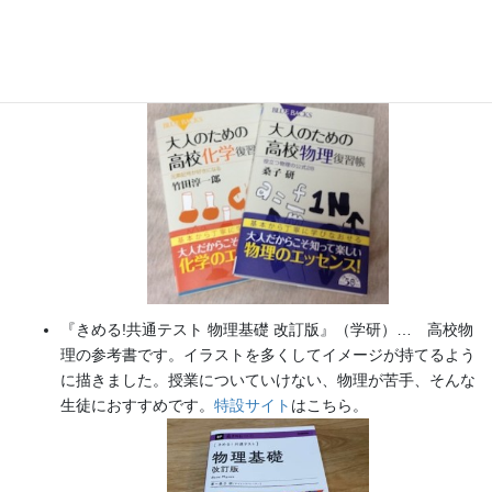
『大人のための高校物理復習帳』（講談社）…一般向けに日
常の物理について公式を元に紐解きました。
特設サイト
では
実験を多数紹介しています。
※増刷がかかり６刷となりまし
た（2026/02/01）
『きめる!共通テスト 物理基礎 改訂版』（学研）… 高校物
理の参考書です。イラストを多くしてイメージが持てるよう
に描きました。授業についていけない、物理が苦手、そんな
生徒におすすめです。
特設サイト
はこちら。