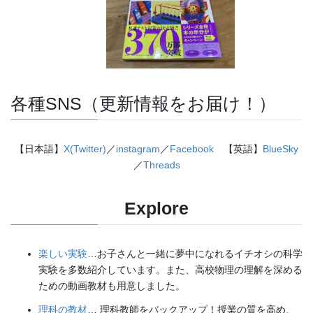
各種SNS（更新情報をお届け！）
【日本語】
X(Twitter)
／
instagram
／
Facebook
【英語】
BlueSky
／
Threads
Explore
楽しい実験
…お子さんと一緒に夢中になれるイチオシの科学
実験を多数紹介しています。また、高校物理の理解を深める
ための動画教材も用意しました。
理科の教材
… 理科教師をバックアップ！授業の質を高め、