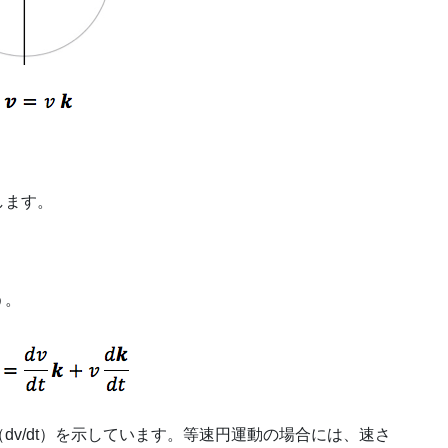
します。
う。
v/dt）を示しています。等速円運動の場合には、速さ