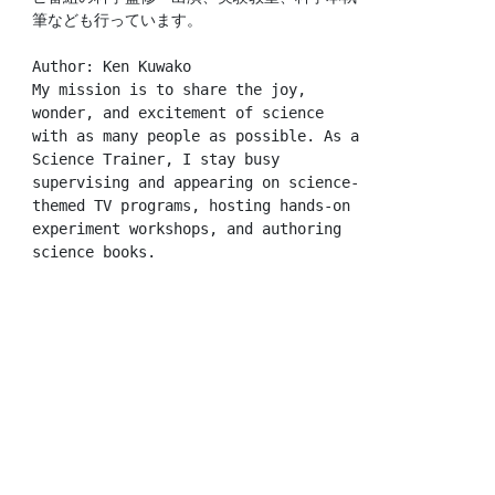
筆なども行っています。
Author: Ken Kuwako
My mission is to share the joy, 
wonder, and excitement of science 
with as many people as possible. As a 
Science Trainer, I stay busy 
supervising and appearing on science-
themed TV programs, hosting hands-on 
experiment workshops, and authoring 
science books.