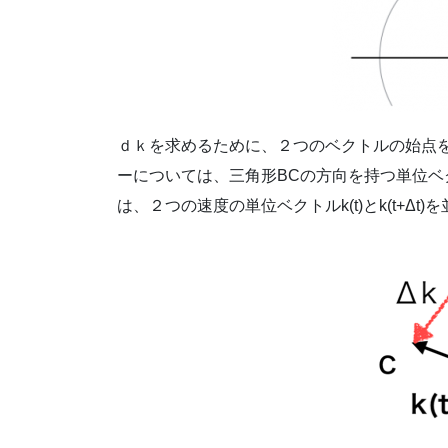
ｄｋを求めるために、２つのベクトルの始点を
ーについては、三角形BCの方向を持つ単位ベ
は、２つの速度の単位ベクトルk(t)とk(t+Δ