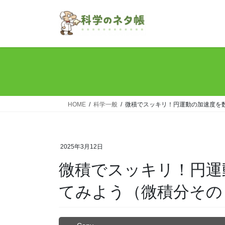
コ
ナ
ン
ビ
テ
ゲ
ン
ー
ツ
シ
へ
ョ
ス
ン
キ
に
ッ
移
HOME
科学一般
微積でスッキリ！円運動の加速度を
プ
動
2025年3月12日
微積でスッキリ！円運
てみよう（微積分その