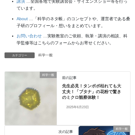
講演
…全国各地で実験講習会・サイエンスショー等を行っ
ています。
About
…「科学のネタ帳」のコンセプトや、運営者である桑
子研のプロフィール・想いをまとめています。
お問い合わせ
…実験教室のご依頼、執筆・講演の相談、科
学監修等はこちらのフォームからお寄せください。
科学一般
カテゴリー
科学一般
前の記事
先生必見！タンポポ枯れても大
丈夫！「ブタナ」の花粉で驚き
のミクロ観察体験！
2025年6月23日
科学一般
次の記事