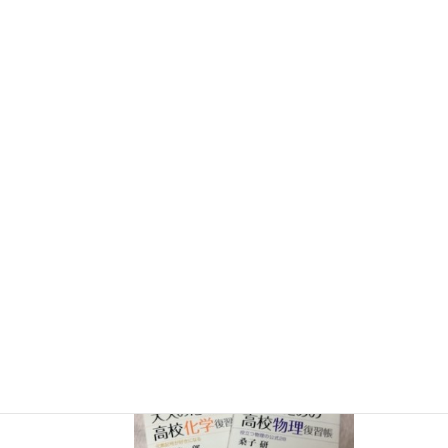
らせ
７月３０日（水）科学監修「
TIF presents ONE SONG
FES
」（フジテレビ） 26:15~27:15
12月26日（土）
ナリカサイエンスアカデミー（教員向け
実験講習会）開催
書籍
のお知らせ
『大人のための高校物理復習帳』（講談社）…一般向けに日
常の物理について公式を元に紐解きました。
特設サイト
では
実験を多数紹介しています。
※増刷がかかり６刷となりまし
た（2026/02/01）