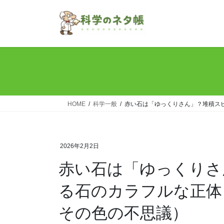
コ
ナ
ン
ビ
テ
ゲ
ン
ー
ツ
シ
へ
ョ
ス
ン
キ
に
ッ
移
HOME
科学一般
赤い石は「ゆっくりさん」？堆積ス
プ
動
2026年2月2日
赤い石は「ゆっくりさ
る石のカラフルな正体
その色の不思議）