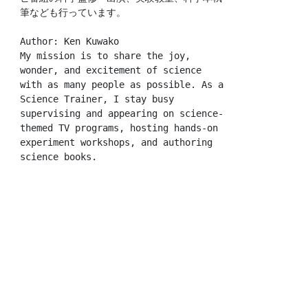
筆なども行っています。
Author: Ken Kuwako
My mission is to share the joy, 
wonder, and excitement of science 
with as many people as possible. As a 
Science Trainer, I stay busy 
supervising and appearing on science-
themed TV programs, hosting hands-on 
experiment workshops, and authoring 
science books.