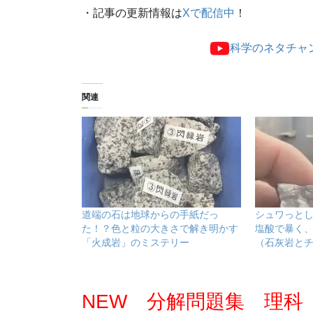
・記事の更新情報は
Xで配信中
！
科学のネタチャ
関連
道端の石は地球からの手紙だっ
シュワっと
た！？色と粒の大きさで解き明かす
塩酸で暴く
「火成岩」のミステリー
（石灰岩と
NEW 分解問題集 理科