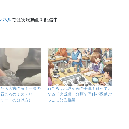
ンネル
では実験動画を配信中！
したら太古の海！一滴の
石ころは地球からの手紙！触ってわ
、石ころのミステリー
かる「火成岩」分類で理科が探偵ご
チャートの分け方）
っこになる授業