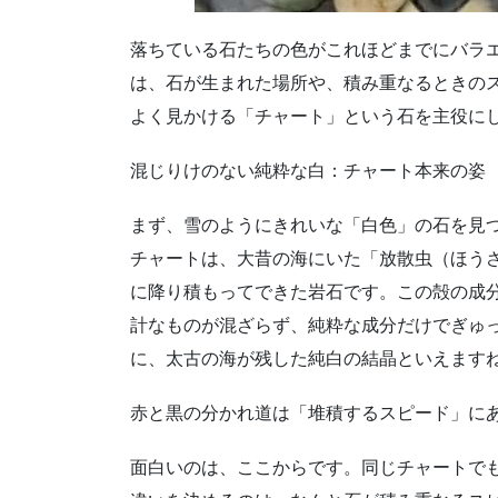
落ちている石たちの色がこれほどまでにバラ
は、石が生まれた場所や、積み重なるときの
よく見かける「チャート」という石を主役に
混じりけのない純粋な白：チャート本来の姿
まず、雪のようにきれいな「白色」の石を見
チャートは、大昔の海にいた「放散虫（ほう
に降り積もってできた岩石です。この殻の成
計なものが混ざらず、純粋な成分だけでぎゅ
に、太古の海が残した純白の結晶といえます
赤と黒の分かれ道は「堆積するスピード」に
面白いのは、ここからです。同じチャートで