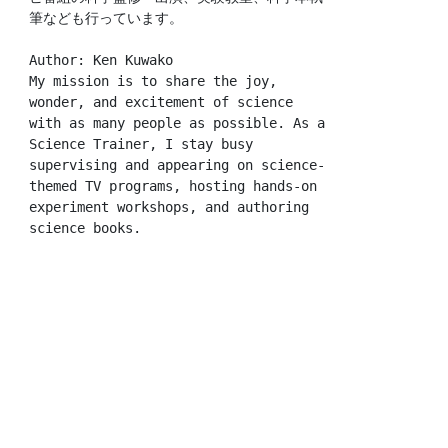
筆なども行っています。
Author: Ken Kuwako
My mission is to share the joy, 
wonder, and excitement of science 
with as many people as possible. As a 
Science Trainer, I stay busy 
supervising and appearing on science-
themed TV programs, hosting hands-on 
experiment workshops, and authoring 
science books.