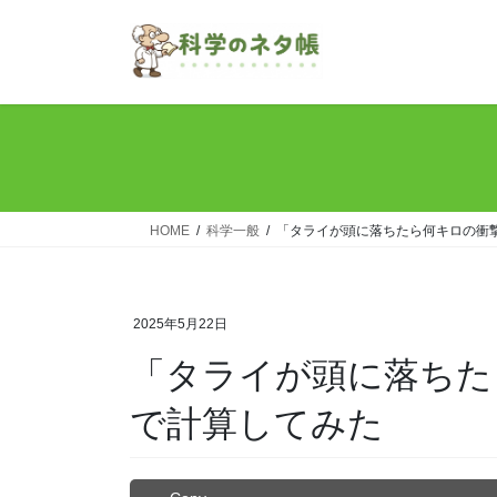
コ
ナ
ン
ビ
テ
ゲ
ン
ー
ツ
シ
へ
ョ
ス
ン
キ
に
ッ
移
HOME
科学一般
「タライが頭に落ちたら何キロの衝
プ
動
2025年5月22日
「タライが頭に落ちた
で計算してみた