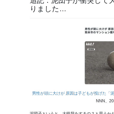
追記：泥団子が衝突して
りました…
男性が頭に大けが 原因は子どもが投げた「
NNN、2
泥団子というと、大怪我をするの？と思うか