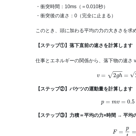
・衝突時間：10ms（＝0.010秒）
・衝突後の速さ：0（完全に止まる）
このとき、頭に加わる平均の力の大きさを求
【ステップ①】落下直前の速さを計算します
仕事とエネルギーの関係から、落下物の速さ v
v
=
2
g
h
=
2
【ステップ②】バケツの運動量を計算します
p
=
m
v
=
0.5
【ステップ③】力積＝平均の力×時間 → 平均
F
=
p
t
=
1.