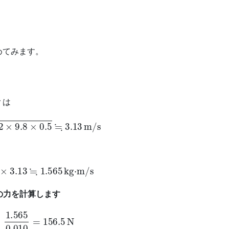
めてみます。
 は
×
9.8
×
0.5
≒
3.13
m/s
×
3.13
≒
1.565
kg·m/s
の力を計算します
565
0.010
=
156.5
N