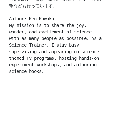
筆なども行っています。
Author: Ken Kuwako
My mission is to share the joy, 
wonder, and excitement of science 
with as many people as possible. As a 
Science Trainer, I stay busy 
supervising and appearing on science-
themed TV programs, hosting hands-on 
experiment workshops, and authoring 
science books.