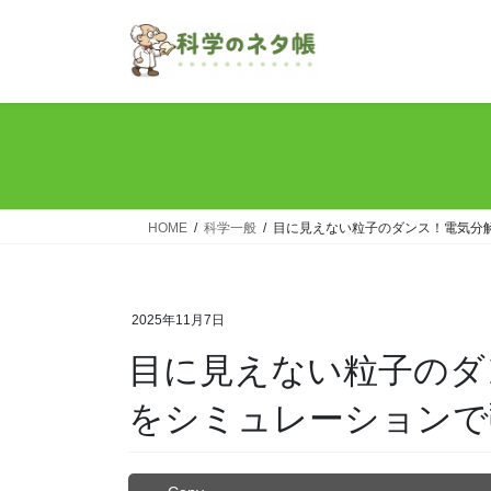
コ
ナ
ン
ビ
テ
ゲ
ン
ー
ツ
シ
へ
ョ
ス
ン
キ
に
ッ
移
HOME
科学一般
目に見えない粒子のダンス！電気分
プ
動
2025年11月7日
目に見えない粒子のダ
をシミュレーションで