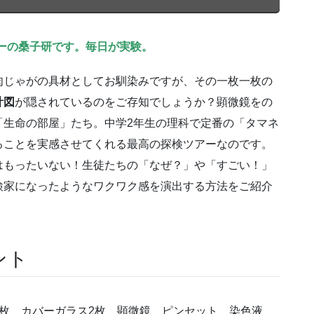
ーの桑子研です。毎日が実験。
肉じゃがの具材としてお馴染みですが、その一枚一枚の
計図
が隠されているのをご存知でしょうか？顕微鏡をの
「生命の部屋」たち。中学2年生の理科で定番の「タマネ
ることを実感させてくれる最高の探検ツアーなのです。
はもったいない！生徒たちの「なぜ？」や「すごい！」
検家になったようなワクワク感を演出する方法をご紹介
ント
枚、カバーガラス2枚、顕微鏡、ピンセット、染色液