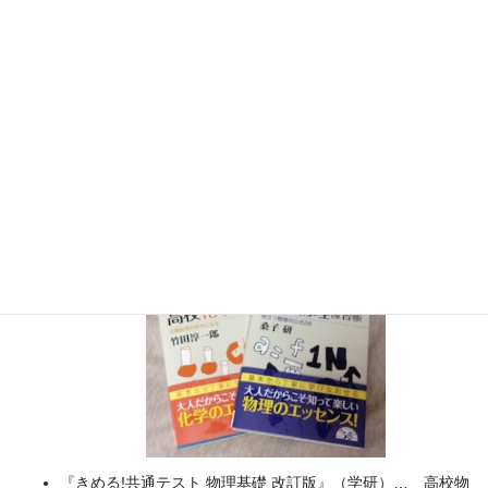
実験講習会）開催
書籍
のお知らせ
『大人のための高校物理復習帳』（講談社）…一般向けに日
常の物理について公式を元に紐解きました。
特設サイト
では
実験を多数紹介しています。
※増刷がかかり６刷となりまし
た（2026/02/01）
『きめる!共通テスト 物理基礎 改訂版』（学研）… 高校物