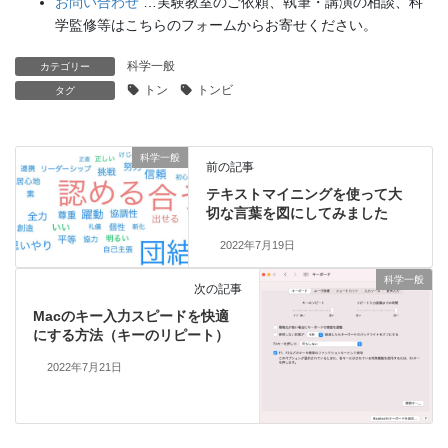
お問い合わせ
…実験教室のご依頼、執筆・講演の相談、科
学監修等はこちらのフォームからお寄せください。
科学一般
カテゴリー
トン
トンビ
タグ
科学一般
前の記事
テキストマイニングを使って大
切な言葉を図にしてみました
2022年7月19日
科学一般
次の記事
Macのキー入力スピードを快適
にする方法（キーのリピート）
2022年7月21日