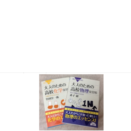
12月26日（土）
ナリカサイエンスアカデミー（教員向け
実験講習会）開催
書籍
のお知らせ
『大人のための高校物理復習帳』（講談社）…一般向けに日
常の物理について公式を元に紐解きました。
特設サイト
では
実験を多数紹介しています。
※増刷がかかり６刷となりまし
た（2026/02/01）