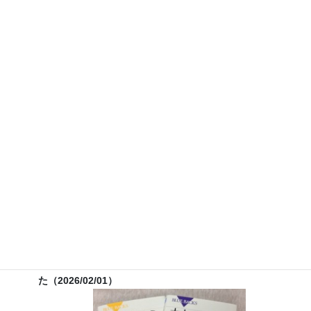
テレビ番組監修・イベント等のお知
らせ
７月３０日（水）科学監修「
TIF presents ONE SONG
FES
」（フジテレビ） 26:15~27:15
12月26日（土）
ナリカサイエンスアカデミー（教員向け
実験講習会）開催
書籍
のお知らせ
『大人のための高校物理復習帳』（講談社）…一般向けに日
常の物理について公式を元に紐解きました。
特設サイト
では
実験を多数紹介しています。
※増刷がかかり６刷となりまし
た（2026/02/01）