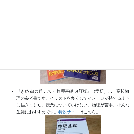
『大人のための高校物理復習帳』（講談社）…一般向けに日
常の物理について公式を元に紐解きました。
特設サイト
では
実験を多数紹介しています。
※増刷がかかり６刷となりまし
た（2026/02/01）
『きめる!共通テスト 物理基礎 改訂版』（学研）… 高校物
理の参考書です。イラストを多くしてイメージが持てるよう
に描きました。授業についていけない、物理が苦手、そんな
生徒におすすめです。
特設サイト
はこちら。