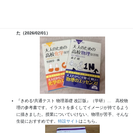
『大人のための高校物理復習帳』（講談社）…一般向けに日
常の物理について公式を元に紐解きました。
特設サイト
では
実験を多数紹介しています。
※増刷がかかり６刷となりまし
た（2026/02/01）
『きめる!共通テスト 物理基礎 改訂版』（学研）… 高校物
理の参考書です。イラストを多くしてイメージが持てるよう
に描きました。授業についていけない、物理が苦手、そんな
生徒におすすめです。
特設サイト
はこちら。