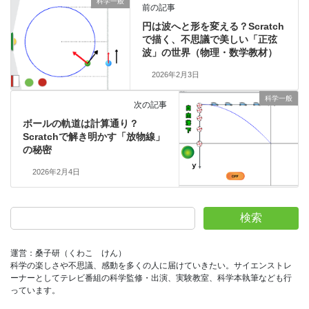
科学一般
前の記事
円は波へと形を変える？Scratch
で描く、不思議で美しい「正弦
波」の世界（物理・数学教材）
2026年2月3日
科学一般
次の記事
ボールの軌道は計算通り？
Scratchで解き明かす「放物線」
の秘密
2026年2月4日
検索
運営：桑子研（くわこ　けん）
科学の楽しさや不思議、感動を多くの人に届けていきたい。サイエンストレ
ーナーとしてテレビ番組の科学監修・出演、実験教室、科学本執筆なども行
っています。