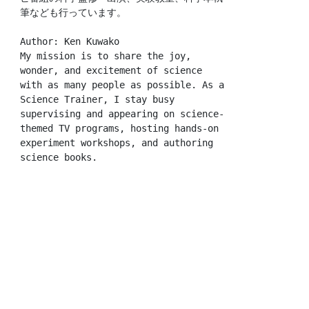
筆なども行っています。
Author: Ken Kuwako
My mission is to share the joy, 
wonder, and excitement of science 
with as many people as possible. As a 
Science Trainer, I stay busy 
supervising and appearing on science-
themed TV programs, hosting hands-on 
experiment workshops, and authoring 
science books.