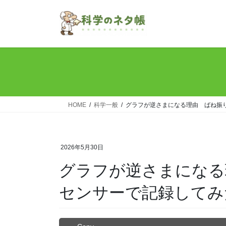
コ
ナ
ン
ビ
テ
ゲ
ン
ー
ツ
シ
へ
ョ
ス
ン
キ
に
ッ
移
HOME
科学一般
グラフが逆さまになる理由 ばね振
プ
動
2026年5月30日
グラフが逆さまになる
センサーで記録してみ