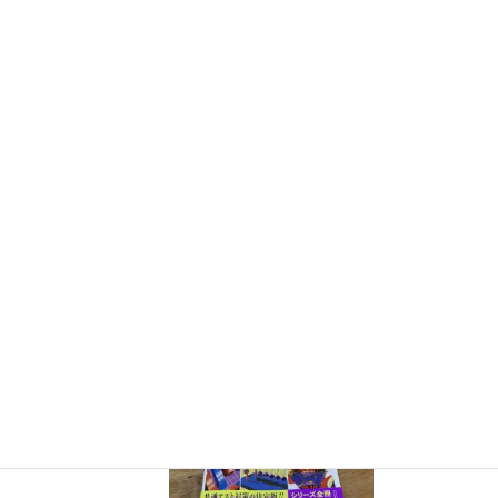
実験を多数紹介しています。
※増刷がかかり６刷となりまし
た（2026/02/01）
『きめる!共通テスト 物理基礎 改訂版』（学研）… 高校物
理の参考書です。イラストを多くしてイメージが持てるよう
に描きました。授業についていけない、物理が苦手、そんな
生徒におすすめです。
特設サイト
はこちら。