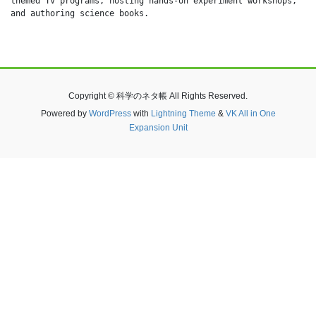
themed TV programs, hosting hands-on experiment workshops, 
and authoring science books.
Copyright © 科学のネタ帳 All Rights Reserved.
Powered by
WordPress
with
Lightning Theme
&
VK All in One
Expansion Unit