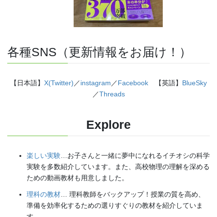
各種SNS（更新情報をお届け！）
【日本語】
X(Twitter)
／
instagram
／
Facebook
【英語】
BlueSky
／
Threads
Explore
楽しい実験
…お子さんと一緒に夢中になれるイチオシの科学
実験を多数紹介しています。また、高校物理の理解を深める
ための動画教材も用意しました。
理科の教材
… 理科教師をバックアップ！授業の質を高め、
準備を効率化するための選りすぐりの教材を紹介していま
す。