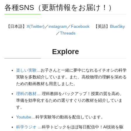
各種SNS（更新情報をお届け！）
【日本語】
X(Twitter)
／
instagram
／
Facebook
【英語】
BlueSky
／
Threads
Explore
楽しい実験
…お子さんと一緒に夢中になれるイチオシの科学
実験を多数紹介しています。また、高校物理の理解を深める
ための動画教材も用意しました。
理科の教材
… 理科教師をバックアップ！授業の質を高め、
準備を効率化するための選りすぐりの教材を紹介していま
す。
Youtube
…科学実験等の動画を配信しています。
科学ラジオ
…科学トピックをほぼ毎日配信中！AI技術を駆