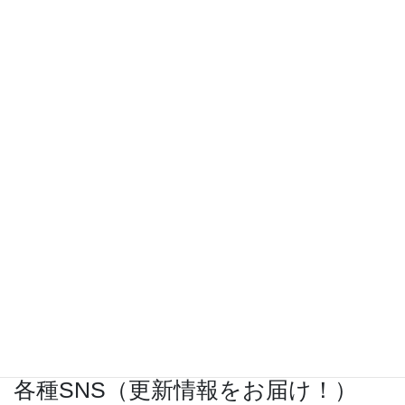
『きめる!共通テスト 物理基礎 改訂版』（学研）… 高校物
理の参考書です。イラストを多くしてイメージが持てるよう
に描きました。授業についていけない、物理が苦手、そんな
生徒におすすめです。
特設サイト
はこちら。
各種SNS（更新情報をお届け！）