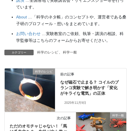
講演
…全国各地で実験講習会・サイエンスショー等を行っ
ています。
About
…「科学のネタ帳」のコンセプトや、運営者である桑
子研のプロフィール・想いをまとめています。
お問い合わせ
…実験教室のご依頼、執筆・講演の相談、科
学監修等はこちらのフォームからお寄せください。
科学のレシピ
、
科学一般
カテゴリー
科学のレシピ
前の記事
なぜ磁石で止まる？ コイルのブ
ランコ実験で解き明かす「変化
がキライな電気」の正体
2025年11月9日
科学一般
次の記事
ただのオモチャじゃない！「馬