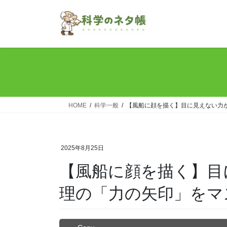
コ
ナ
ン
ビ
テ
ゲ
ン
ー
ツ
シ
へ
ョ
ス
ン
キ
に
ッ
移
HOME
科学一般
【風船に顔を描く】目に見えない力
プ
動
2025年8月25日
【風船に顔を描く】目
理の「力の矢印」をマ