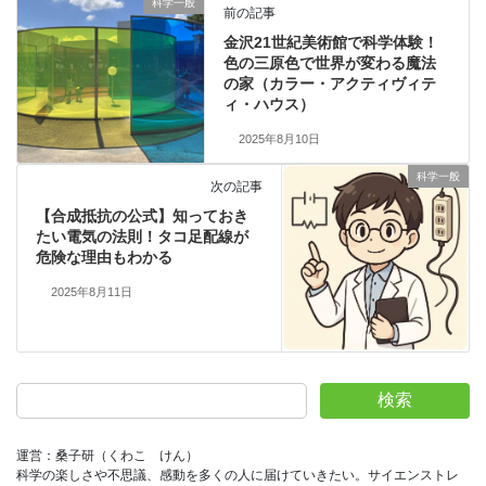
科学一般
前の記事
金沢21世紀美術館で科学体験！
色の三原色で世界が変わる魔法
の家（カラー・アクティヴィテ
ィ・ハウス）
2025年8月10日
科学一般
次の記事
【合成抵抗の公式】知っておき
たい電気の法則！タコ足配線が
危険な理由もわかる
2025年8月11日
検索
運営：桑子研（くわこ　けん）
科学の楽しさや不思議、感動を多くの人に届けていきたい。サイエンストレ