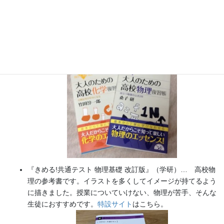
『大人のための高校物理復習帳』（講談社）…一般向けに日
常の物理について公式を元に紐解きました。
特設サイト
では
実験を多数紹介しています。
※増刷がかかり６刷となりまし
た（2026/02/01）
『きめる!共通テスト 物理基礎 改訂版』（学研）… 高校物
理の参考書です。イラストを多くしてイメージが持てるよう
に描きました。授業についていけない、物理が苦手、そんな
生徒におすすめです。
特設サイト
はこちら。