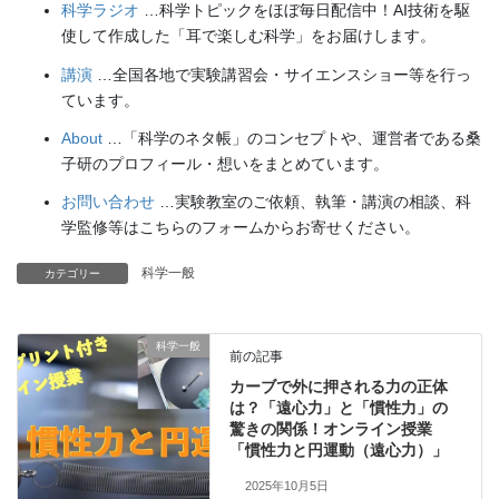
科学ラジオ
…科学トピックをほぼ毎日配信中！AI技術を駆
使して作成した「耳で楽しむ科学」をお届けします。
講演
…全国各地で実験講習会・サイエンスショー等を行っ
ています。
About
…「科学のネタ帳」のコンセプトや、運営者である桑
子研のプロフィール・想いをまとめています。
お問い合わせ
…実験教室のご依頼、執筆・講演の相談、科
学監修等はこちらのフォームからお寄せください。
科学一般
カテゴリー
科学一般
前の記事
カーブで外に押される力の正体
は？「遠心力」と「慣性力」の
驚きの関係！オンライン授業
「慣性力と円運動（遠心力）」
2025年10月5日