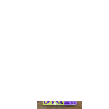
『きめる!共通テスト 物理基礎 改訂版』（学研）… 高校物
理の参考書です。イラストを多くしてイメージが持てるよう
に描きました。授業についていけない、物理が苦手、そんな
生徒におすすめです。
特設サイト
はこちら。