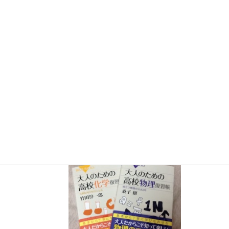
７月３０日（水）科学監修「
TIF presents ONE SONG
FES
」（フジテレビ） 26:15~27:15
12月26日（土）
ナリカサイエンスアカデミー（教員向け
実験講習会）開催
書籍
のお知らせ
『大人のための高校物理復習帳』（講談社）…一般向けに日
常の物理について公式を元に紐解きました。
特設サイト
では
実験を多数紹介しています。
※増刷がかかり６刷となりまし
た（2026/02/01）