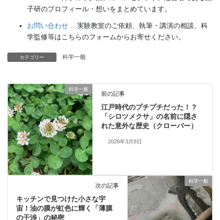
子研のプロフィール・想いをまとめています。
お問い合わせ
…実験教室のご依頼、執筆・講演の相談、科
学監修等はこちらのフォームからお寄せください。
科学一般
カテゴリー
科学一般
前の記事
江戸時代のプチプチだった！？
「シロツメクサ」の名前に隠さ
れた意外な歴史（クローバー）
2026年3月8日
科学一般
次の記事
キッチンで見つけた小さな宇
宙！油の膜が虹色に輝く「薄膜
の干渉」の秘密