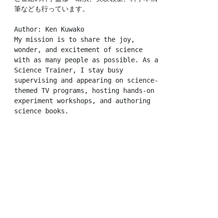
筆なども行っています。
Author: Ken Kuwako
My mission is to share the joy, 
wonder, and excitement of science 
with as many people as possible. As a 
Science Trainer, I stay busy 
supervising and appearing on science-
themed TV programs, hosting hands-on 
experiment workshops, and authoring 
science books.