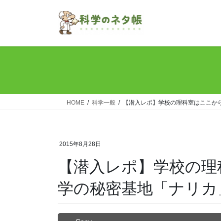
コ
ナ
ン
ビ
テ
ゲ
ン
ー
ツ
シ
へ
ョ
ス
ン
キ
に
ッ
移
HOME
科学一般
【潜入レポ】学校の理科室はここか
プ
動
2015年8月28日
【潜入レポ】学校の理
学の秘密基地「ナリカ