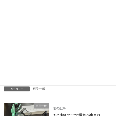
準備を効率化するための選りすぐりの教材を紹介していま
す。
Youtube
…科学実験等の動画を配信しています。
科学ラジオ
…科学トピックをほぼ毎日配信中！AI技術を駆
使して作成した「耳で楽しむ科学」をお届けします。
講演
…全国各地で実験講習会・サイエンスショー等を行っ
ています。
About
…「科学のネタ帳」のコンセプトや、運営者である桑
子研のプロフィール・想いをまとめています。
お問い合わせ
…実験教室のご依頼、執筆・講演の相談、科
学監修等はこちらのフォームからお寄せください。
科学一般
カテゴリー
科学一般
前の記事
ただ挟むだけで電気が生まれ