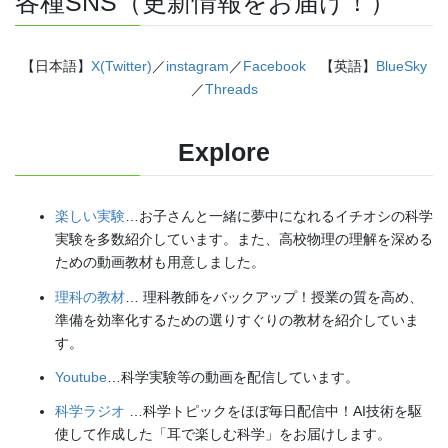
各種SNS（更新情報をお届け！）
【日本語】
X(Twitter)
／
instagram
／
Facebook
【英語】
BlueSky
／
Threads
Explore
楽しい実験
…お子さんと一緒に夢中になれるイチオシの科学
実験を多数紹介しています。また、高校物理の理解を深める
ための動画教材も用意しました。
理科の教材
… 理科教師をバックアップ！授業の質を高め、
準備を効率化するための選りすぐりの教材を紹介していま
す。
Youtube
…科学実験等の動画を配信しています。
科学ラジオ
…科学トピックをほぼ毎日配信中！AI技術を駆
使して作成した「耳で楽しむ科学」をお届けします。