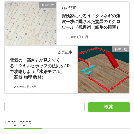
科学一般
前の記事
探検家になろう！タマネギの薄
皮一枚に隠された驚異のミクロ
ワールド観察術（細胞の観察）
2026年4月17日
科学一般
次の記事
電気の「高さ」が見えてく
る！？キルヒホッフの法則を3D
で攻略しよう「水路モデル」
（高校 物理 教材）
2026年4月17日
検索
Languages