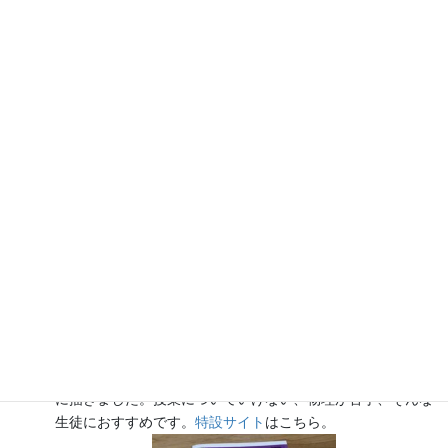
『大人のための高校物理復習帳』（講談社）…一般向けに日
常の物理について公式を元に紐解きました。
特設サイト
では
実験を多数紹介しています。
※増刷がかかり６刷となりまし
た（2026/02/01）
『きめる!共通テスト 物理基礎 改訂版』（学研）… 高校物
理の参考書です。イラストを多くしてイメージが持てるよう
に描きました。授業についていけない、物理が苦手、そんな
生徒におすすめです。
特設サイト
はこちら。