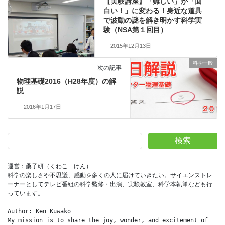
【実験講座】「難しい」が「面
白い！」に変わる！身近な道具
で波動の謎を解き明かす科学実
験（NSA第１回目）
2015年12月13日
科学一般
次の記事
物理基礎2016（H28年度）の解
説
2016年1月17日
検索
運営：桑子研（くわこ　けん）
科学の楽しさや不思議、感動を多くの人に届けていきたい。サイエンストレ
ーナーとしてテレビ番組の科学監修・出演、実験教室、科学本執筆なども行
っています。
Author: Ken Kuwako
My mission is to share the joy, wonder, and excitement of 