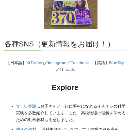
各種SNS（更新情報をお届け！）
【日本語】
X(Twitter)
／
instagram
／
Facebook
【英語】
BlueSky
／
Threads
Explore
楽しい実験
…お子さんと一緒に夢中になれるイチオシの科学
実験を多数紹介しています。また、高校物理の理解を深める
ための動画教材も用意しました。
理科の教材
… 理科教師をバックアップ！授業の質を高め、