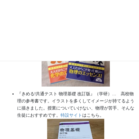
『大人のための高校物理復習帳』（講談社）…一般向けに日
常の物理について公式を元に紐解きました。
特設サイト
では
実験を多数紹介しています。
※増刷がかかり６刷となりまし
た（2026/02/01）
『きめる!共通テスト 物理基礎 改訂版』（学研）… 高校物
理の参考書です。イラストを多くしてイメージが持てるよう
に描きました。授業についていけない、物理が苦手、そんな
生徒におすすめです。
特設サイト
はこちら。